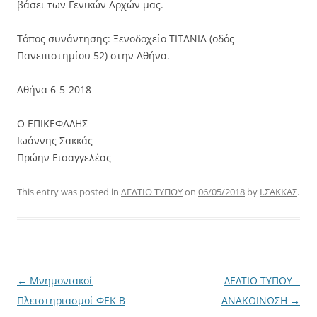
βάσει των Γενικών Αρχών μας.
Τόπος συνάντησης: Ξενοδοχείο ΤΙΤΑΝΙΑ (οδός
Πανεπιστημίου 52) στην Αθήνα.
Αθήνα 6-5-2018
Ο ΕΠΙΚΕΦΑΛΗΣ
Ιωάννης Σακκάς
Πρώην Εισαγγελέας
This entry was posted in
ΔΕΛΤΙΟ ΤΥΠΟΥ
on
06/05/2018
by
Ι.ΣΑΚΚΑΣ
.
Post
←
Μνημονιακοί
ΔΕΛΤΙΟ ΤΥΠΟΥ –
navigation
Πλειστηριασμοί ΦΕΚ Β
ΑΝΑΚΟΙΝΩΣΗ
→